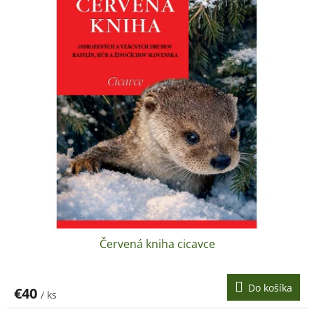
Červená kniha cicavce
Do košíka
€40
/ ks