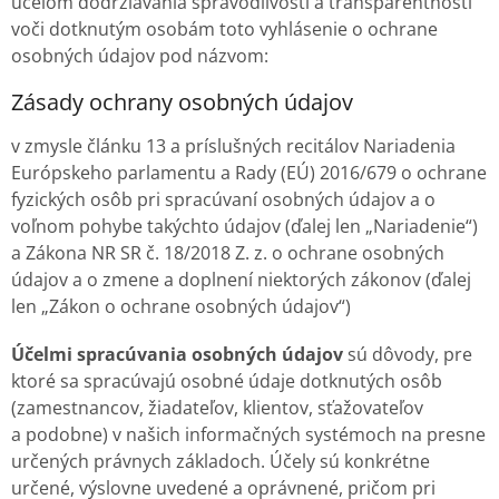
účelom dodržiavania spravodlivosti a transparentnosti
voči dotknutým osobám toto vyhlásenie o ochrane
osobných údajov pod názvom:
Zásady ochrany osobných údajov
v zmysle článku 13 a príslušných recitálov Nariadenia
Európskeho parlamentu a Rady (EÚ) 2016/679 o ochrane
fyzických osôb pri spracúvaní osobných údajov a o
voľnom pohybe takýchto údajov (ďalej len „Nariadenie“)
a Zákona NR SR č. 18/2018 Z. z. o ochrane osobných
údajov a o zmene a doplnení niektorých zákonov (ďalej
len „Zákon o ochrane osobných údajov“)
Účelmi spracúvania osobných údajov
sú dôvody, pre
ktoré sa spracúvajú osobné údaje dotknutých osôb
(zamestnancov, žiadateľov, klientov, sťažovateľov
a podobne) v našich informačných systémoch na presne
určených právnych základoch. Účely sú konkrétne
určené, výslovne uvedené a oprávnené, pričom pri