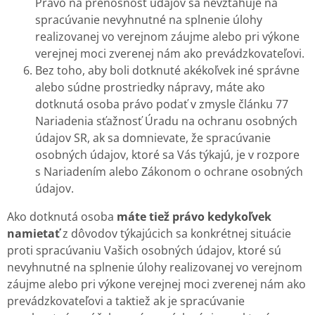
Právo na prenosnosť údajov sa nevzťahuje na
spracúvanie nevyhnutné na splnenie úlohy
realizovanej vo verejnom záujme alebo pri výkone
verejnej moci zverenej nám ako prevádzkovateľovi.
Bez toho, aby boli dotknuté akékoľvek iné správne
alebo súdne prostriedky nápravy, máte ako
dotknutá osoba právo podať v zmysle článku 77
Nariadenia sťažnosť Úradu na ochranu osobných
údajov SR, ak sa domnievate, že spracúvanie
osobných údajov, ktoré sa Vás týkajú, je v rozpore
s Nariadením alebo Zákonom o ochrane osobných
údajov.
Ako dotknutá osoba
máte tiež právo kedykoľvek
namietať
z dôvodov týkajúcich sa konkrétnej situácie
proti spracúvaniu Vašich osobných údajov, ktoré sú
nevyhnutné na splnenie úlohy realizovanej vo verejnom
záujme alebo pri výkone verejnej moci zverenej nám ako
prevádzkovateľovi a taktiež ak je spracúvanie