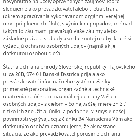
nevyhnutné na účely oprávnených záujmov, ktoré
sledujeme ako prevádzkovateľ alebo tretia strana
(okrem spracúvania vykonávanom orgánmi verejnej
moci pri plnení ich úloh), s výnimkou prípadov, keď nad
takýmito záujmami prevažujú Vaše záujmy alebo
základné práva a slobody ako dotknutej osoby, ktoré si
vyžadujú ochranu osobných údajov (najmä ak je
dotknutou osobou dieťa).
Štátna ochrana prírody Slovenskej republiky, Tajovského
ulica 28B, 974 01 Banská Bystrica prijala ako
prevádzkovateľ informačného systému všetky
primerané personálne, organizačné a technické
opatrenia za účelom maximálnej ochrany Vašich
osobných údajov s cieľom v čo najväčšej miere znížiť
riziko ich zneužitia, úniku a podobne. V zmysle našej
povinnosti vyplývajúcej z článku 34 Nariadenia Vám ako
dotknutým osobám oznamujeme, že ak nastane
situácia, že ako prevádzkovateľ porušíme ochranu