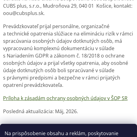
CUBS plus, s.r.o., Mudroňova 29, 040 01 Košice, kontakt:
oou@cubsplus.sk.
Prevádzkovateľ prijal personálne, organizačné
a technické opatrenia slúžiace na elimináciu rizík v rámci
spracúvania osobných údajov dotknutých osôb, má
vypracovanú komplexnú dokumentáciu v súlade
s Nariadením GDPR a zákonom č. 18/2018 o ochrane
osobných údajov a prijal všetky opatrenia, aby osobné
údaje dotknutých osôb boli spracúvané v súlade
s právnymi predpismi a bezpečne v rámci prijatých
opatrení prevádzkovateľa.
Príloha k zásadám ochrany osobných údajov v ŠOP SR
Posledná aktualizácia: Máj, 2026.
Na prispôsobenie obsahu a reklám, poskytovanie