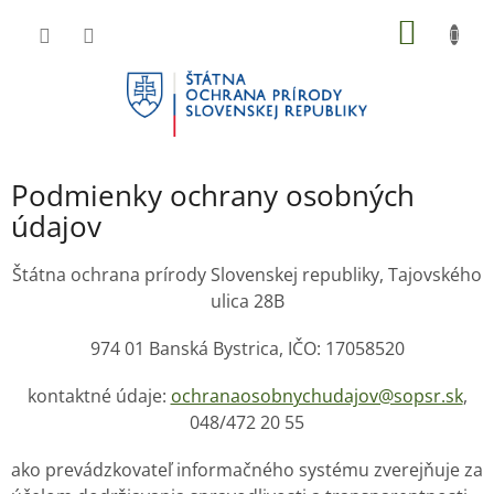
Prejsť
NÁKU
na
KOŠÍK
obsah
Podmienky ochrany osobných
údajov
Štátna ochrana prírody Slovenskej republiky, Tajovského
ulica 28B
974 01 Banská Bystrica, IČO: 17058520
kontaktné údaje:
ochranaosobnychudajov@sopsr.sk
,
048/472 20 55
ako prevádzkovateľ informačného systému zverejňuje za