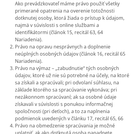
Ako prevádzkovateľ máme právo použiť všetky
primerané opatrenia na overenie totožnosti
dotknutej osoby, ktorá žiada o prístup k údajom,
najmä v súvislosti s online službami a
identifikátormi (článok 15, recitál 63, 64
Nariadenia).
Právo na opravu nesprávnych a doplnenie
neúplných osobných údajov (článok 16, recitál 65
Nariadenia).
Právo na výmaz – „zabudnutie“ tých osobných
údajov, ktoré už nie sú potrebné na účely, na ktoré
sa získali a spracúvali; pri odvolaní súhlasu, na
základe ktorého sa spracúvanie vykonáva; pri
nezákonnom spracúvaní; ak sa osobné údaje
získavali v súvislosti s ponukou informačnej
spoločnosti (pri deťoch), a to za naplnenia
podmienok uvedených v článku 17, recitál 65, 66
Právo na obmedzenie spracúvania je možné
uplatniť, ak ako dotknutá osoba napadnete