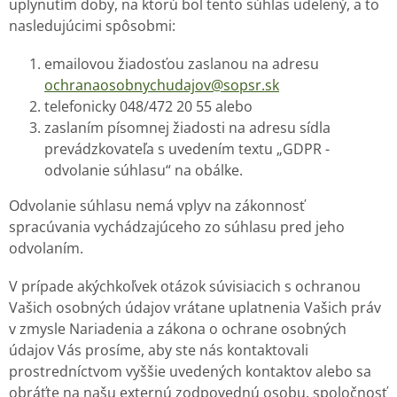
uplynutím doby, na ktorú bol tento súhlas udelený, a to
nasledujúcimi spôsobmi:
emailovou žiadosťou zaslanou na adresu
ochranaosobnychudajov@sopsr.sk
telefonicky 048/472 20 55 alebo
zaslaním písomnej žiadosti na adresu sídla
prevádzkovateľa s uvedením textu „GDPR -
odvolanie súhlasu“ na obálke.
Odvolanie súhlasu nemá vplyv na zákonnosť
spracúvania vychádzajúceho zo súhlasu pred jeho
odvolaním.
V prípade akýchkoľvek otázok súvisiacich s ochranou
Vašich osobných údajov vrátane uplatnenia Vašich práv
v zmysle Nariadenia a zákona o ochrane osobných
údajov Vás prosíme, aby ste nás kontaktovali
prostredníctvom vyššie uvedených kontaktov alebo sa
obráťte na našu externú zodpovednú osobu, spoločnosť